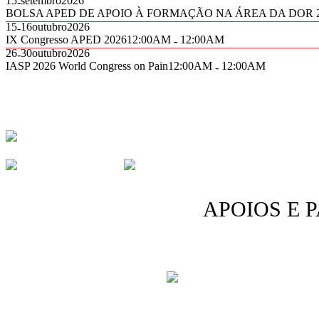
15
setembro
2026
-
BOLSA APED DE APOIO À FORMAÇÃO NA ÁREA DA DOR 2
15
16
outubro
2026
-
IX Congresso APED 2026
12:00AM
12:00AM
-
26
30
outubro
2026
-
IASP 2026 World Congress on Pain
12:00AM
12:00AM
-
30º Anive
A Fundação
O Ponto De
Construir
Viragem
Pontes Eliminar
Barreiras
APOIOS E 