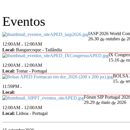
Eventos
IASP 2026 World Cong
26
30
outubro
2
-
de
de
12:00AM
12:00AM
-
Local:
Banguecoque - Tailândia
IX Congre
15
16
ou
-
de
12:00AM
12:00AM
-
Local:
Tomar - Portugal
BOLSA 
15
se
-
de
11:59PM
-
Local:
Fórum SIP Portugal 202
29
29
maio
2026
-
de
de
12:00AM
12:00AM
-
Local:
Lisboa - Portugal