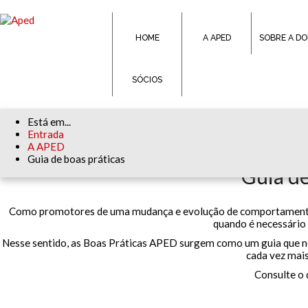
HOME
A APED
SOBRE A D
SÓCIOS
Está em...
Entrada
A APED
Guia de boas práticas
Guia de
Como promotores de uma mudança e evolução de comportamentos
quando é necessár
Nesse sentido, as Boas Práticas APED surgem como um guia que nos 
cada vez mais 
Consulte o