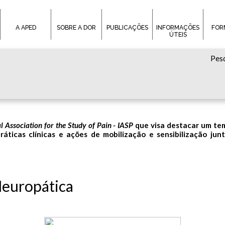
A APED
SOBRE A DOR
PUBLICAÇÕES
INFORMAÇÕES
FOR
ÚTEIS
Pesq
l Association for the Study of Pain - IASP
que visa destacar um tem
áticas clínicas e ações de mobilização e sensibilização junt
europática