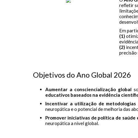
refletir 
limitaçõ
conhecime
desenvol
Em partic
(1)
otimiz
evidência
(2)
incent
precisão 
Objetivos do Ano Global 2026
Aumentar a consciencialização global
so
educativos baseados na evidência científi
Incentivar a utilização de metodologias 
neuropática e o potencial de melhoria das abo
Promover iniciativas de política de saúde 
neuropática a nível global.