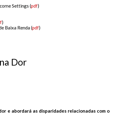
come Settings (
pdf
)
f
)
de Baixa Renda (
pdf
)
 na Dor
or e abordará as disparidades relacionadas com o