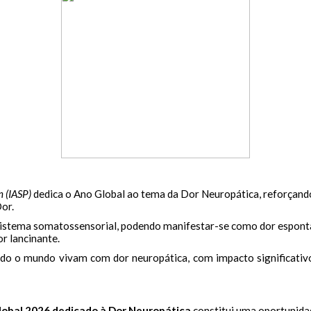
n (IASP)
dedica o Ano Global ao tema da Dor Neuropática, reforçando
or.
 sistema somatossensorial, podendo manifestar-se como dor espon
r lancinante.
o o mundo vivam com dor neuropática, com impacto significativo 
obal 2026 dedicado à Dor Neuropática
constitui uma oportunida