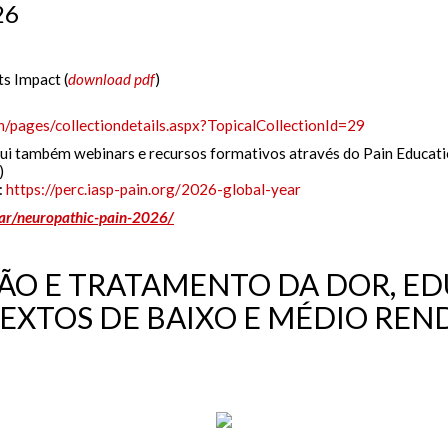
26
s Impact (
download pdf
)
n/pages/collectiondetails.aspx?TopicalCollectionId=29
ui também webinars e recursos formativos através do Pain Educat
)
:
https://perc.iasp-pain.org/2026-global-year
ear/neuropathic-pain-2026/
TÃO E TRATAMENTO DA DOR, E
EXTOS DE BAIXO E MÉDIO RE