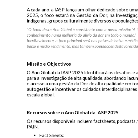
A cada ano, a IASP lança um olhar dedicado sobre um
2025, o foco estará na Gestão da Dor, na Investig
indígenas, grupos culturalmente diversos e populaçõe
“O tema deste Ano Global é consistente com a nossa missão: ‘A I
conhecimento numa melhoria do alívio da dor em todo o mundo.’
Inevitavelmente, o foco principal será nos países de baixo e médi
baixo e médio rendimento, mas também populações desfavorecidas
Missão e Objectivos
O Ano Global da IASP 2025 identificará os desafios 
para a investigação de alta qualidade, abordando lac
o acesso a uma gestão da Dor de alta qualidade em t
autogestão e incentivar os cuidados interdisciplinares
escala global.
Recursos sobre o Ano Global da IASP 2025
Os recursos disponíveis incluem factsheets, podcasts,
PAIN.
Fact Sheets: