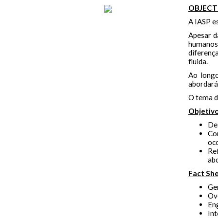
OBJECT
A IASP e
Apesar d
humanos,
diferenç
fluida.
Ao longo
abordará
O tema de
Objetiv
Des
Co
oco
Re
ab
Fact Sh
Gen
Ov
Eng
Int