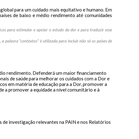
 global para um cuidado mais equitativo e humano. Em
países de baixo e médio rendimento até comunidades
ticos para estimular e apoiar o estudo da dor e para traduzir esse
a palavra “contextos” é utilizada para incluir não só os países de
édio rendimento. Defenderá um maior financiamento
onais de saúde para melhorar os cuidados com a Dor e
icos em matéria de educação para a Dor, promover a
ude a promover a equidade a nível comunitário e à
s de investigação relevantes na PAIN e nos Relatórios