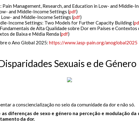
r: Pain Management, Research, and Education in Low- and Middle-In
ow- and Middle-Income Settings (
pdf
)
in Low- and Middle-Income Settings (
pdf
)
ddle-Income Settings: Two Models for Further Capacity Building (
pd
Fundamentais de Alta Qualidade sobre Dor em Países e Contextos 
tos de Baixa e Média Renda (
pdf
)
obre o Ano Global 2025:
https://www.iasp-pain.org/anoglobal2025
isparidades Sexuais e de Género
ntar a consciencialização no seio da comunidade da dor e não só.
 as diferenças de sexo e género na perceção e modulação da d
atamento da dor.