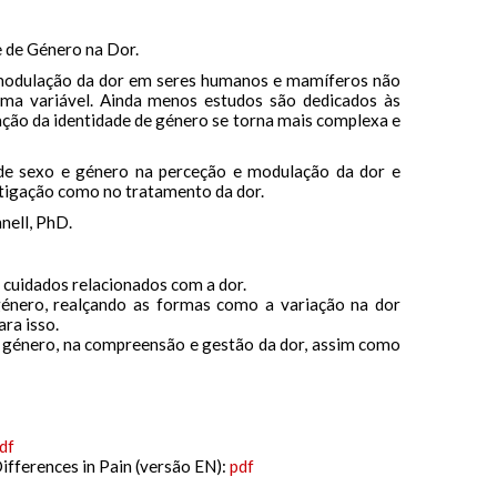
 de Género na Dor.
e modulação da dor em seres humanos e mamíferos não
ma variável. Ainda menos estudos são dedicados às
ação da identidade de género se torna mais complexa e
de sexo e género na perceção e modulação da dor e
stigação como no tratamento da dor.
nell, PhD.
 cuidados relacionados com a dor.
género, realçando as formas como a variação na dor
ara isso.
e género, na compreensão e gestão da dor, assim como
df
fferences in Pain (versão EN):
pdf