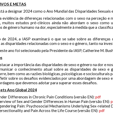
IVOS E METAS
stá a designar 2024 como o Ano Mundial das Disparidades Sexuais e
a evidência de diferenças relacionadas com o sexo na perceção 
 muitos estudos pré-clínicos ainda não abordam o sexo como u
as de género humano na dor, especialmente à medida que a classific
 de 2024, a IASP examinará o que se sabe sobre as diferenças 
 as disparidades relacionadas com o sexo e o género, tanto na inve
ste ano foi selecionado pela Presidente da IASP, Catherine M. Bush
os
tacar a importância das disparidades de sexo e género na dor e nos
municar o conhecimento atual sobre as disparidades de sexo e 
rre, bem como as razões biológicas, psicológicas e socioculturais p
fletir sobre os desafios evidenciados por uma abordagem de sexo 
ordagens que devemos adotar para superar esses desafios.
eets Ano Global 2024
der Differences in Chronic Pain Conditions (versão EN):
pdf
erview of Sex and Gender Differences in Human Pain (versão EN):
p
endering Pain: Psychosocial Mechanisms Underlying Sex-related Di
ersectionality and Pain Across the Life Course (versão EN):
pdf