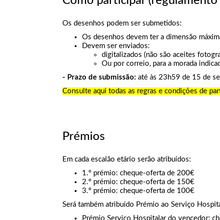
Como participar (regulamento e
Os desenhos podem ser submetidos:
Os desenhos devem ter a dimensão máxim
Devem ser enviados:
digitalizados (não são aceites fotogra
Ou por correio, para a morada indic
- Prazo de submissão:
até às 23h59 de 15 de se
Consulte aqui todas as regras e condições de part
Prémios
Em cada escalão etário serão atribuídos:
1.º prémio: cheque-oferta de 200€
2.º prémio: cheque-oferta de 150€
3.º prémio: cheque-oferta de 100€
Será também atribuído Prémio ao Serviço Hospita
Prémio Serviço Hospitalar do vencedor: c