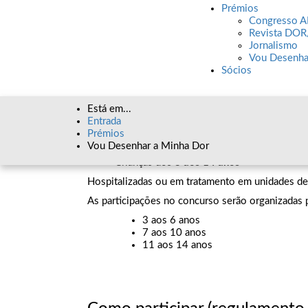
Prémios
Congresso 
Promover a expressão da dor na criança a
Revista DOR
Sensibilizar a sociedade e os profissionais 
Jornalismo
Facilitar a comunicação entre crianças, fam
Vou Desenha
Dar visibilidade às experiências individuais
Sócios
Está em...
Entrada
Quem pode participar
Prémios
Vou Desenhar a Minha Dor
Crianças dos
3 aos 14 anos
Hospitalizadas ou em tratamento em unidades d
As participações no concurso serão organizadas p
3 aos 6 anos
7 aos 10 anos
11 aos 14 anos