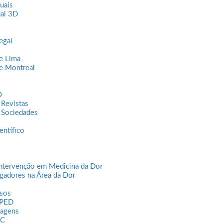
uais
ual 3D
egal
e Lima
e Montreal
O
 Revistas
- Sociedades
de
entífico
 Minha Dor”
, com o apoio da bene farmacêutica. Uma iniciativa que 
zer.
sta iniciativa, transformando emoções difíceis em traços, cores e hi
uma comunicação mais humana e sensível à dor pediátrica. Mais 
Intervenção em Medicina da Dor
igadores na Área da Dor
sos
APED
magens
DC