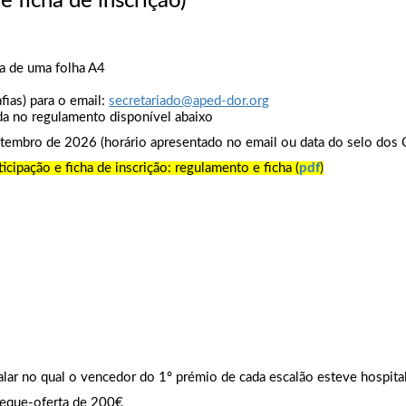
 ficha de inscrição)
a de uma folha A4
fias) para o email:
secretariado@aped-dor.org
ada no regulamento disponível abaixo
tembro de 2026 (horário apresentado no email ou data do selo dos 
icipação e ficha de inscrição: regulamento e ficha (
pdf
)
lar no qual o vencedor do 1º prémio de cada escalão esteve hospita
heque-oferta de 200€