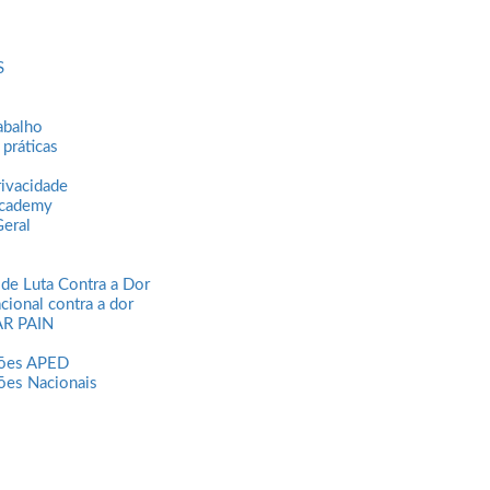
S
abalho
 práticas
rivacidade
Academy
eral
 de Luta Contra a Dor
cional contra a dor
R PAIN
or 2026
ões APED
es Nacionais