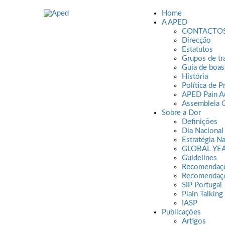
Home
A APED
CONTACTO
Direcção
Estatutos
Grupos de tr
Guia de boas
História
Política de P
APED Pain 
Assembleia G
Sobre a Dor
Definições
Vou Desenhar a Minha Dor
Dia Nacional
Estratégia Na
GLOBAL YEA
Vou Desenhar a Minha D
Guidelines
Recomendaç
Recomendaçõ
SIP Portugal
Plain Talking
IASP
Publicações
Artigos