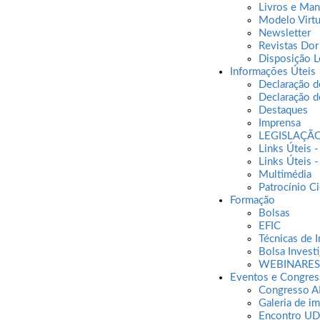
Livros e Man
Modelo Virt
Newsletter
Revistas Dor
Disposição L
Informações Úteis
Declaração d
Declaração d
Destaques
Imprensa
LEGISLAÇÃ
Links Úteis -
Links Úteis 
Dar voz à dor das crianças através da criativida
Multimédia
Patrocínio Ci
A APED volta a lançar o concurso
“Vou Desenhar a
Formação
desenho, aquilo que muitas vezes não conseguem di
Bolsas
Desde 2005, centenas de crianças já participaram ne
EFIC
pais e os profissionais de saúde — promovendo 
Técnicas de 
expressão e de cuidado.
Bolsa Invest
WEBINARES
Eventos e Congres
Congresso 
Galeria de i
Objetivos
Encontro U